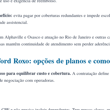
de uso e exigência de reembolso.
efício:
evita pagar por coberturas redundantes e impede escol
de assistencial.
m Alphaville e Osasco e atuação no Rio de Janeiro e outras ca
sas mantêm continuidade de atendimento sem perder aderência
rd Roxo: opções de planos e como 
so para equilibrar custo e cobertura.
A contratação define q
 de negociação com operadoras.
 CPF e não precisa incluir dependentes. Tem preços claros, ma