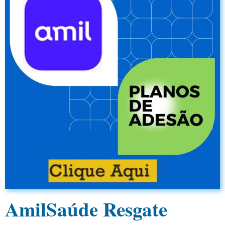
AmilSaúde Resgate