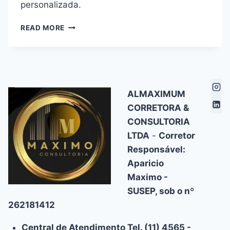
personalizada.
OMINT
READ MORE
PLANO
DE
SAÚDE:
EXCELÊNCIA
EM
CUIDADOS
ALMAXIMUM
MÉDICOS
CORRETORA &
PARA
CONSULTORIA
VOCÊ
E
LTDA
-
Corretor
SUA
Responsável:
EMPRESA
Aparicio
Maximo -
SUSEP, sob o nº
262181412
Central de Atendimento Tel. (11) 4565 -