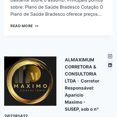
bastante sobre o assunto. Principais pontos
sobre: Plano de Saúde Bradesco Cotação O
Plano de Saúde Bradesco oferece preços…
PLANO
READ MORE
DE
SAÚDE
BRADESCO
COTAÇÃO
–
PREÇOS
ALMAXIMUM
ACESSÍVEIS
CORRETORA &
CONSULTORIA
LTDA
-
Corretor
Responsável:
Aparicio
Maximo -
SUSEP, sob o nº
262181412