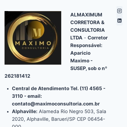
PLANOS
E
BENEFÍCIOS
ALMAXIMUM
NO
CORRETORA &
BRASIL
CONSULTORIA
LTDA
-
Corretor
Responsável:
Aparicio
Maximo -
SUSEP, sob o nº
262181412
Central de Atendimento Tel. (11) 4565 -
3110 - email:
contato@maximoconsultoria.com.br
Alphaville:
Alameda Rio Negro 503, Sala
2020, Alphaville, Barueri/SP CEP 06454-
000