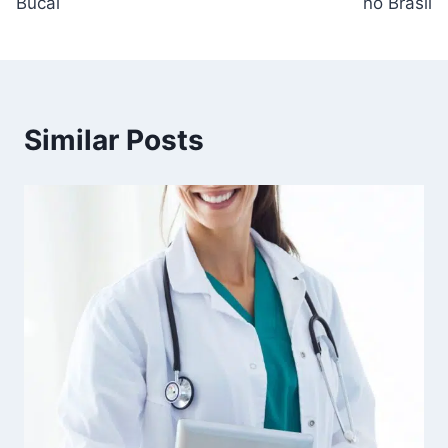
artigos
Bucal
no Brasil
Similar Posts