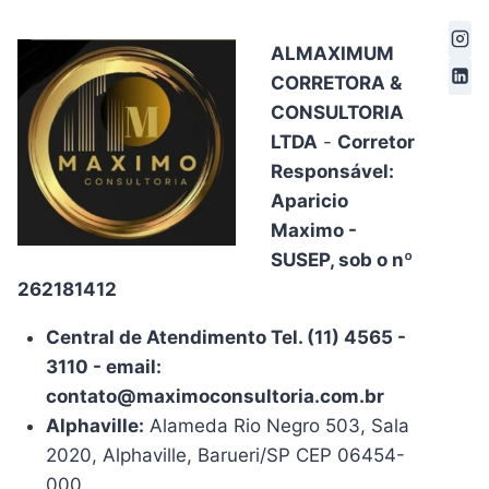
ALMAXIMUM
CORRETORA &
CONSULTORIA
LTDA
-
Corretor
Responsável:
Aparicio
Maximo -
SUSEP, sob o nº
262181412
Central de Atendimento Tel. (11) 4565 -
3110 - email:
contato@maximoconsultoria.com.br
Alphaville:
Alameda Rio Negro 503, Sala
2020, Alphaville, Barueri/SP CEP 06454-
000