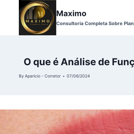
Skip
to
Maximo
content
Consultoria Completa Sobre Pla
O que é Análise de Fun
By
Aparicio - Corretor
07/06/2024